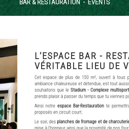
BAR & RESTAURATION - EVENTS
L’ESPACE BAR - RES
VÉRITABLE LIEU DE V
Cet espace de plus de 150 m², ouvert à tous 
ambiance chaleureuse et détendue, est tout aussi 
souhaitons que le
Stadium - Complexe multispor
prends plaisir à passer du temps que tu viennes pou
Ainsi notre
espace Bar-Restauration
te permettra
proposés en circuit court.
Le soir, des
planches de fromage et de charcuteri
mise à l’honneur ainsi que la proximité de nos fou