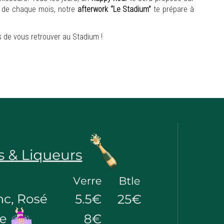
di de chaque mois, notre
afterwork “Le Stadium”
te prépare à
 de vous retrouver au Stadium !