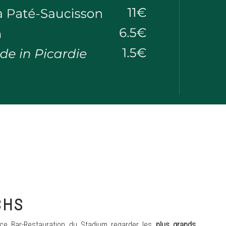
CHS
ce Bar-Restauration du Stadium regarder les
plus grands