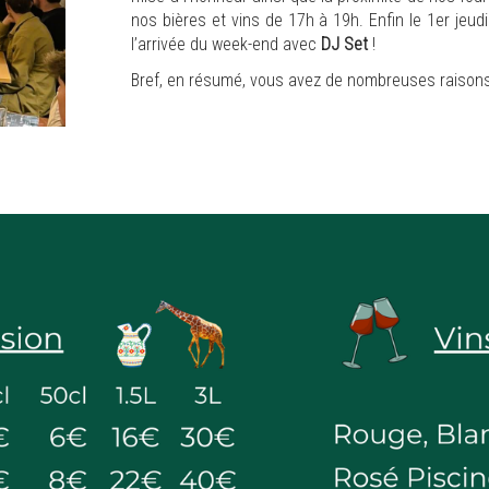
nos bières et vins de 17h à 19h. Enfin le 1er jeu
l’arrivée du week-end avec
DJ Set
!
Bref, en résumé, vous avez de nombreuses raisons